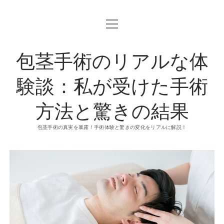
o
p
e
n
包茎手術のリアルな体
m
e
n
u
験談：私が受けた手術
方法と驚きの結果
包茎手術の真実を暴露！手術体験と驚きの変化をリアルに解説！