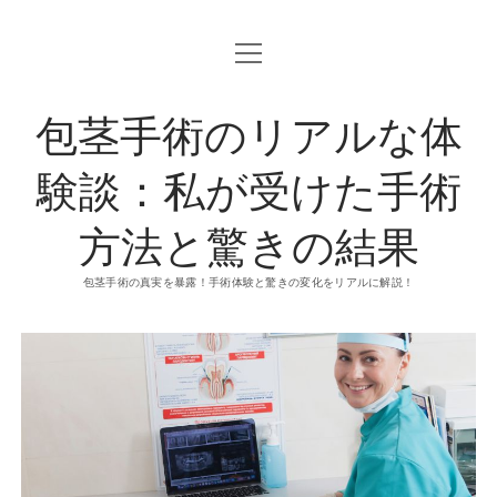
o
p
e
n
包茎手術のリアルな体
m
e
n
u
験談：私が受けた手術
方法と驚きの結果
包茎手術の真実を暴露！手術体験と驚きの変化をリアルに解説！